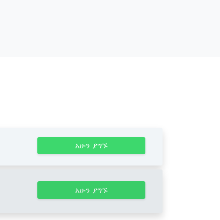
አሁን ያግኙ
አሁን ያግኙ