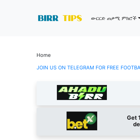
ውርርድ ጠቃሚ ምክሮች
Home
JOIN US ON TELEGRAM FOR FREE FOOTBAL
Get 
de