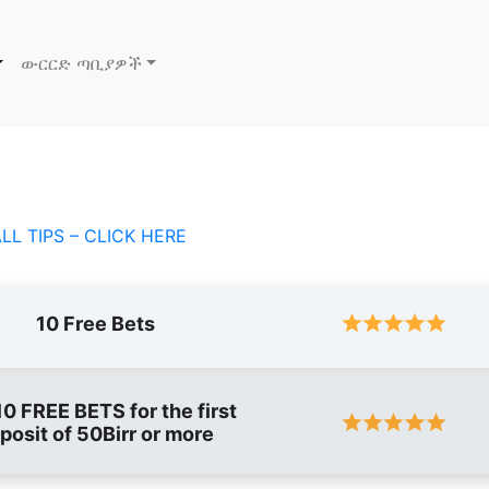
ውርርድ ጣቢያዎች
L TIPS – CLICK HERE
10 Free Bets
10 FREE BETS for the first
posit of 50Birr or more